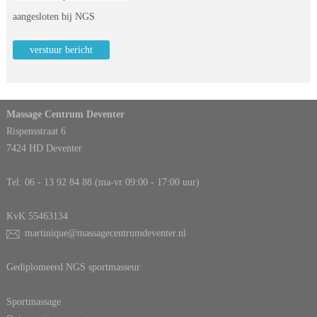
 aangesloten bij NGS
verstuur bericht
Massage Centrum Deventer
Rispensstraat 6
7424 HD Deventer
Tel: 
06 - 13 92 84 88
 (ma-vr 09:00 - 17:00 uur)
 KvK 55463134
martinique@massagecentrumdeventer.nl
Gediplomeerd NGS sportmasseur
Sportmassage