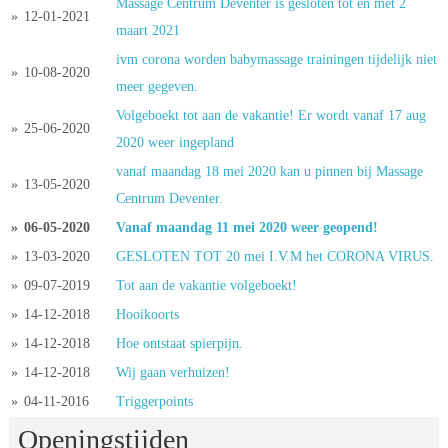
Massage Centrum Deventer is gesloten tot en met 2 
» 
12-01-2021
maart 2021
ivm corona worden babymassage trainingen tijdelijk niet 
» 
10-08-2020
meer gegeven.
Volgeboekt tot aan de vakantie! Er wordt vanaf 17 aug 
» 
25-06-2020
2020 weer ingepland
vanaf maandag 18 mei 2020 kan u pinnen bij Massage 
» 
13-05-2020
Centrum Deventer.
» 
06-05-2020
Vanaf maandag 11 mei 2020 weer geopend!
» 
13-03-2020
GESLOTEN TOT 20 mei I.V.M het CORONA VIRUS.
» 
09-07-2019
Tot aan de vakantie volgeboekt!
» 
14-12-2018
Hooikoorts
» 
14-12-2018
Hoe ontstaat spierpijn.
» 
14-12-2018
Wij gaan verhuizen! 
» 
04-11-2016
Triggerpoints
Openingstijden